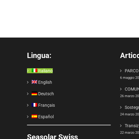
Lingua:
Artico
Italiano
PARCO 
6 maggio 2
English
COMUN
Deutsch
26 marzo 2
Français
Sosteg
24 marzo 2
Español
Transiz
22 marzo 2
Seasolar Swiss