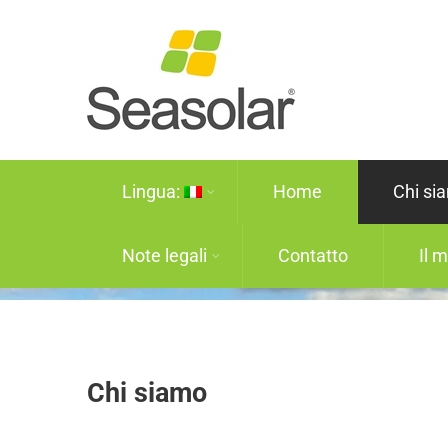
Lingua:
Home
Chi si
Note legali
Contatto
Il 
Chi siamo
Chi siamo
Chi siamo