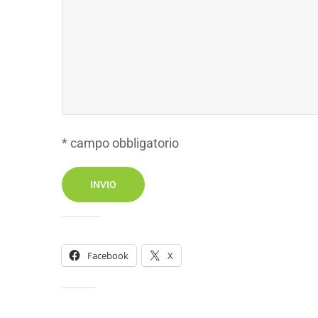
* campo obbligatorio
Condividi:
Facebook
X
Mi piace: