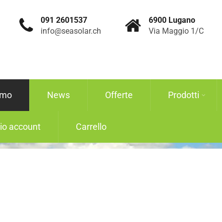
091 2601537
6900 Lugano
info@seasolar.ch
Via Maggio 1/C
amo
News
Offerte
Prodotti
mio account
Carrello