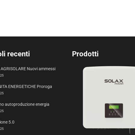
li recenti
Prodotti
AGRISOLARE Nuovi ammessi
025
ITA ENERGETICHE Proroga
025
no autoproduzione energia
025
ione 5.0
025