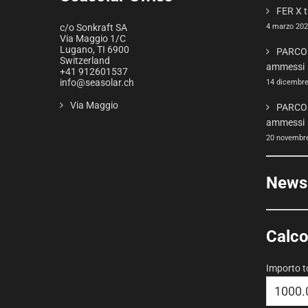
FER X t
4 marzo 20
c/o Sonkraft SA
Via Maggio 1/C
Lugano
,
TI
6900
PARCO 
Switzerland
ammessi
+41 912601537
info@seasolar.ch
14 dicembr
Via Maggio
PARCO 
ammessi
20 novembr
Newsl
Calco
Importo t