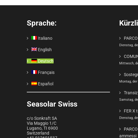
Sprache:
Kürzl
Italiano
PARCO 
Dienstag, de
English
COMUN
Deutsch
Mittwoch, d
Français
Sosteg
Montag, der
Español
Transiz
Samstag, de
Seasolar Swiss
FER X t
Dienstag, de
c/o Sonkraft SA
Via Maggio 1/C
Lugano
,
TI
6900
PARCO 
Switzerland
ammessi