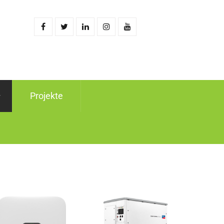
Projekte
Produkt Power @STC (W)
+