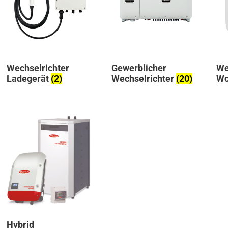
GOODWE
(2)
KOSTAL
(5)
SMA
(16)
SOLAREDGE
(7)
Wechselrichter
Gewerblicher
We
SOLAX
(28)
Ladegerät
(2)
Wechselrichter
(20)
Wo
SUNGROW
(1)
Produkt Efficiency (%)
+
Produktkategorien
Wechselrichter La
Gewerblicher
Wechselrichter
(20
Wechselrichter
Hybrid