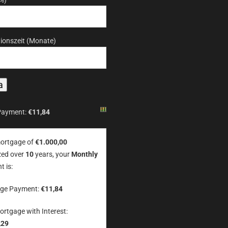
ionszeit (Monate)
Payment:
€11,84
mortgage of
€1.000,00
zed over
10
years, your
Monthly
 is:
ge Payment:
€11,84
ortgage with Interest:
,29