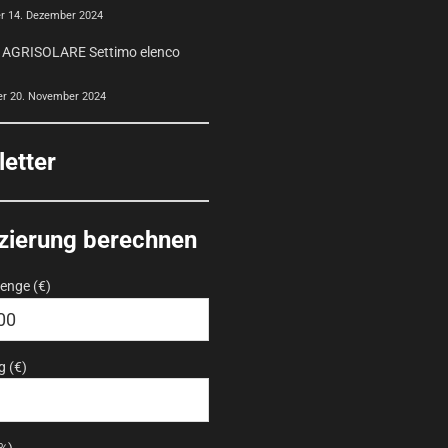
r 14. Dezember 2024
AGRISOLARE Settimo elenco
er 20. November 2024
etter
zierung berechnen
nge (€)
 (€)
(%)