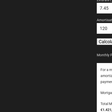
Amortisat
Monthly 
For a 
amorti
payment
Mortga
Total M
€1.421