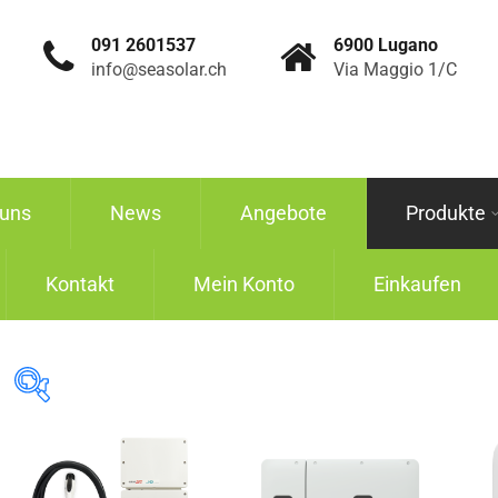
091 2601537
6900 Lugano
info@seasolar.ch
Via Maggio 1/C
 uns
News
Angebote
Produkte
Kontakt
Mein Konto
Einkaufen
In stock
Marken