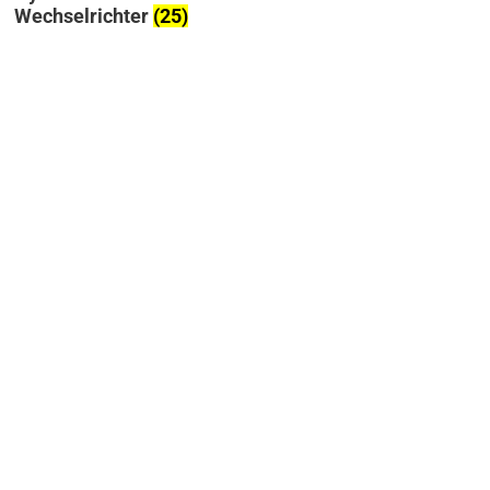
Wohnhäuser
(7)
Wechselrichter
(25)
Wechselrichter gro
Anlagen
(3)
Hybrid Wechselrich