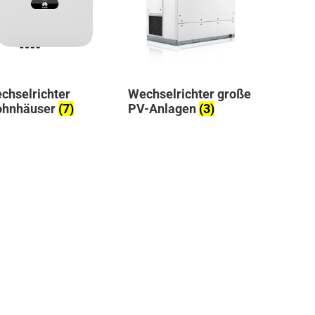
chselrichter
Wechselrichter große
hnhäuser
(7)
PV-Anlagen
(3)
degerät
(2)
)