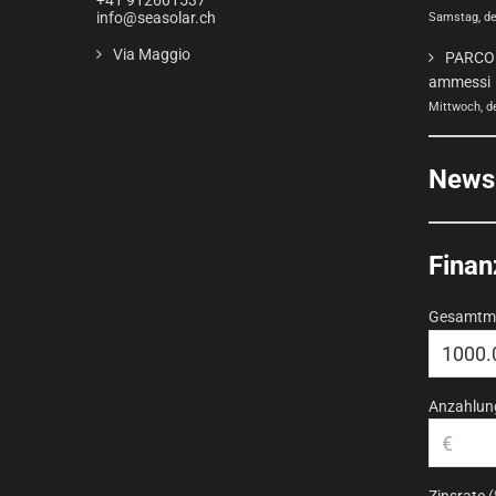
+41 912601537
info@seasolar.ch
Samstag, de
Via Maggio
PARCO 
ammessi
Mittwoch, d
Newsl
Finan
Gesamtme
Anzahlung
Zinsrate 