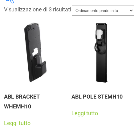
Visualizzazione di 3 risultati
Disponibile
Marchi
ABL
(2)
SOLAX
(1)
Prodotto Power @STC (W)
+
ABL BRACKET
ABL POLE STEMH10
Prodotto Efficiency (%)
+
WHEMH10
Leggi tutto
Leggi tutto
Categorie prodotto