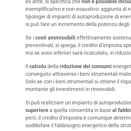
ex ante, si specifica che
non è possibile inclu
esemplificativo e non esaustivo: aggiunta di n
tipologie di impianti di autoproduzione di ener
si può fare un incremento della potenza degli
Se i
costi ammissibili
effettivamente sostenut
preventivati, si spiega, il credito d’imposta s
ma se sono inferiori sarà ricalcolato, in riduzi
Il
calcolo
della
riduzione dei consumi
energeti
conseguito attraverso i beni strumentali mater
Solo se con i beni strumentali si ottiene il r
montante gli investimenti in rinnovabili.
Si può realizzare un impianto di autoproduzio
superiore
a quella consentita in base
al fabb
però, il credito d’imposta è comunque determin
soddisfare il fabbisogno energetico della strut