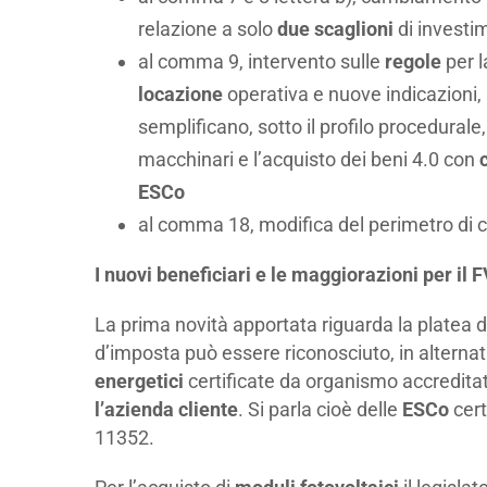
relazione a solo
due scaglioni
di investi
al comma 9, intervento sulle
regole
per l
locazione
operativa e nuove indicazioni, 
semplificano, sotto il profilo procedurale,
macchinari e l’acquisto dei beni 4.0 con
c
ESCo
al comma 18, modifica del perimetro di c
I nuovi beneficiari e le maggiorazioni per il 
La prima novità apportata riguarda la platea de
d’imposta può essere riconosciuto, in alterna
energetici
certificate da organismo accreditat
l’azienda cliente
. Si parla cioè delle
ESCo
cert
11352.