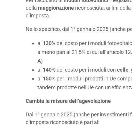
Per l’acquisto di
moduli fotovoltaici
il legisla
della
maggiorazione
riconosciuta, ai fini del
d’imposta.
Nello specifico, dal 1° gennaio 2025 (anche pe
al
130%
del costo per i moduli fotovoltaic
almeno pari al 21,5% di cui all’articolo 1
A
)
al
140%
del costo per i moduli con
celle
,
al
150%
per i moduli prodotti in Ue compos
tandem prodotte nell’Ue con un’efficienza
Cambia la misura dell’agevolazione
Dal 1° gennaio 2025 (anche per investimenti fa
d’imposta riconosciuto è pari al: