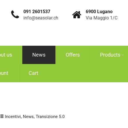
091 2601537
6900 Lugano
info@seasolar.ch
Via Maggio 1/C
ut us
News
Offers
Products
ount
Cart
,
,
Incentivi
News
Transizione 5.0