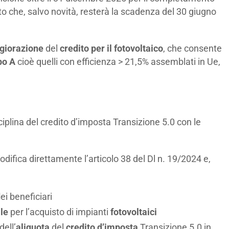
to che, salvo novità, resterà la scadenza del 30 giugno
giorazione
del
credito per il fotovoltaico
, che consente
po A
cioè quelli con efficienza > 21,5% assemblati in Ue,
ciplina del credito d’imposta Transizione 5.0 con le
difica direttamente l’articolo 38 del Dl n. 19/2024 e,
d
ei beneficiari
le
per l’acquisto di impianti
fotovoltaici
ell’
aliquota
del
credito d’imposta
Transizione 5.0 in