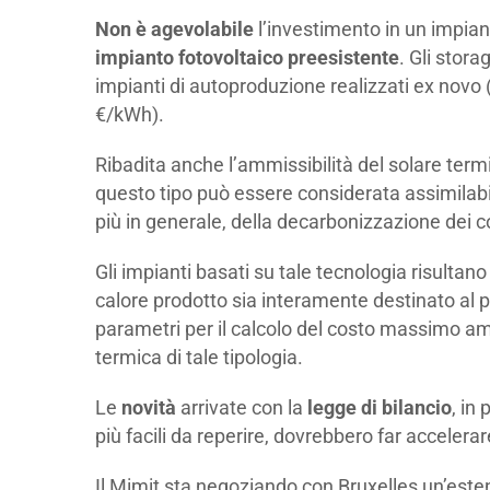
Non è agevolabile
l’investimento in un impian
impianto fotovoltaico preesistente
. Gli stor
impianti di autoproduzione realizzati ex novo (
€/kWh).
Ribadita anche l’ammissibilità del solare term
questo tipo può essere considerata assimilabile
più in generale, della decarbonizzazione dei 
Gli impianti basati su tale tecnologia risultano
calore prodotto sia interamente destinato al p
parametri per il calcolo del costo massimo amm
termica di tale tipologia.
Le
novità
arrivate con la
legge di bilancio
, in
più facili da reperire, dovrebbero far accelera
Il Mimit sta negoziando con Bruxelles un’este