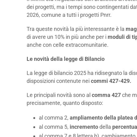
dei progetti, ma i tempi sono contingentati da
2026, comune a tutti i progetti Pnrr.
Tra queste novità la più interessante è la
mag
di avere un 10% in più anche per i
moduli di ti
anche con celle extracomunitarie.
Le novità della legge di Bilancio
La legge di bilancio 2025 ha ridisegnato la dis
disposizioni contenute nei
commi 427-429.
Le principali novità sono al
comma 427
che mo
precisamente, quanto disposto:
al comma 2,
ampliamento della platea 
al comma 5,
incremento
della
percentua
al comma 7 e 8 lettera b), cambiamento d