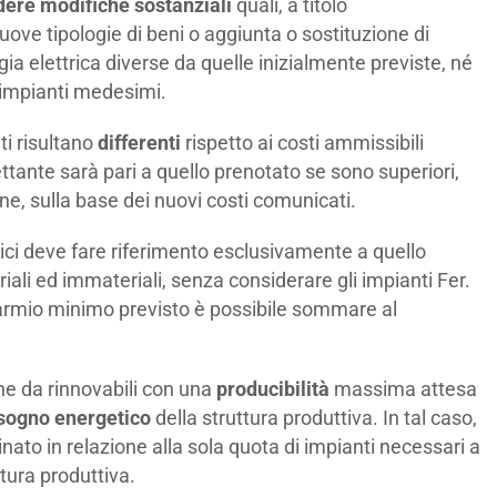
dere modifiche sostanziali
quali, a titolo
uove tipologie di beni o aggiunta o sostituzione di
gia elettrica diverse da quelle inizialmente previste, né
 impianti medesimi.
i risultano
differenti
rispetto ai costi ammissibili
pettante sarà pari a quello prenotato se sono superiori,
one, sulla base dei nuovi costi comunicati.
ci deve fare riferimento esclusivamente a quello
iali ed immateriali, senza considerare gli impianti Fer.
isparmio minimo previsto è possibile sommare al
ne da rinnovabili con una
producibilità
massima attesa
isogno energetico
della struttura produttiva. In tal caso,
ato in relazione alla sola quota di impianti necessari a
tura produttiva.