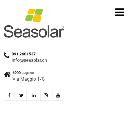
091 2601537
info@seasolar.ch
6900 Lugano
Via Maggio 1/C
Home
»
Prodotti
»
SOLAX X3 HYBRID 6.0 D