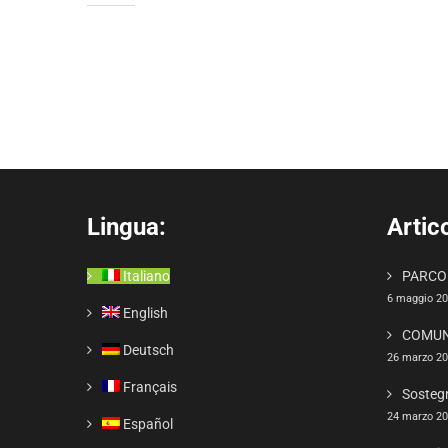
Mi piace:
Lingua:
Artico
Italiano
PARCO 
6 maggio 2
English
COMUN
Deutsch
26 marzo 2
Français
Sosteg
24 marzo 2
Español