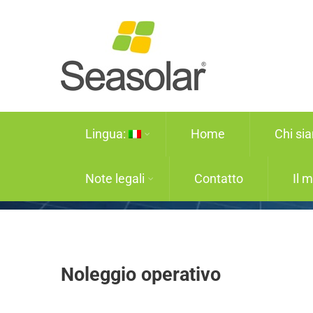
Lingua:
Home
Chi si
Note legali
Contatto
Il 
Noleggio operativo
Noleggio operativo
Noleggio operativo