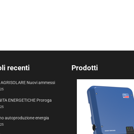
li recenti
Prodotti
AGRISOLARE Nuovi ammessi
025
ITA ENERGETICHE Proroga
025
no autoproduzione energia
025