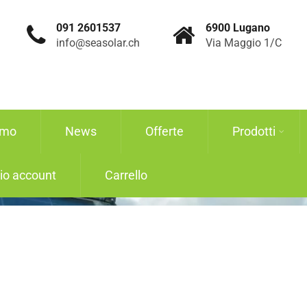
091 2601537
6900 Lugano
info@seasolar.ch
Via Maggio 1/C
amo
News
Offerte
Prodotti
mio account
Carrello