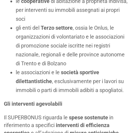
le
cooperative
di abitazione a proprietà indivisa,
per interventi su immobili assegnati ai propri
soci
gli enti del
Terzo settore
, ossia le Onlus, le
organizzazioni di volontariato e le associazioni
di promozione sociale iscritte nei registri
nazionale, regionali e delle province autonome
di Trento e di Bolzano
le associazioni e le
società sportive
dilettantistiche
, esclusivamente per i lavori su
immobili o parti di immobili adibiti a spogliatoi.
Gli interventi agevolabili
Il SUPERBONUS riguarda le
spese sostenute
in
riferimento a specifici
interventi di efficienza
energetica
e all’adozione di
misure antisismiche