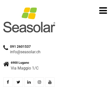
091 2601537
info@seasolar.ch
6900 Lugano
Via Maggio 1/C
Home
»
Prodotti
»
SOLAX X3 MGA 40K